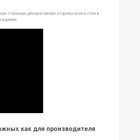
ую стильную декоративную отделку пола и стен в
реждении.
важных как для производителя