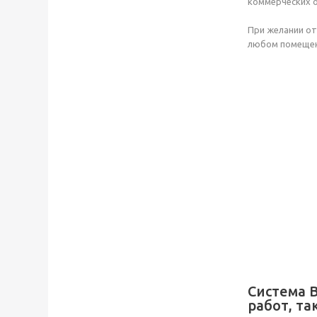
коммерческих 
При желании от
любом помещени
Система 
работ, та