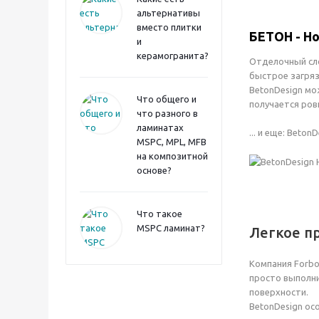
альтернативы
вместо плитки
БЕТОН - Н
и
керамогранита?
Отделочный сло
быстрое загряз
BetonDesign мо
Что общего и
получается ров
что разного в
ламинатах
... и еще: Bet
MSPC, MPL, MFB
на композитной
основе?
Что такое
MSPC ламинат?
Легкое п
Компания Forbo
просто выполни
поверхности.
BetonDesign ос