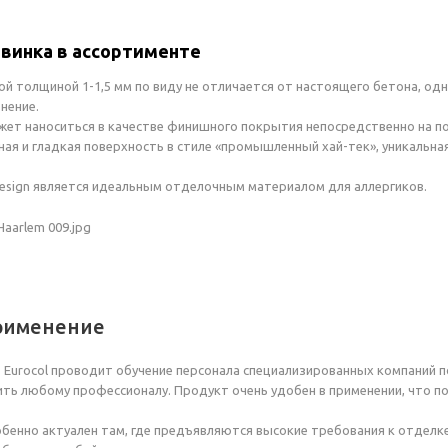
овинка в ассортименте
й толщиной 1-1,5 мм по виду не отличается от настоящего бетона, одн
нение.
жет наноситься в качестве финишного покрытия непосредственно на по
ная и гладкая поверхность в стиле «промышленный хай-тек», уникальна
onDesign является идеальным отделочным материалом для аллергиков.
рименение
 Eurocol проводит обучение персонала специализированных компаний по
ть любому профессионалу. Продукт очень удобен в применении, что по
обенно актуален там, где предъявляются высокие требования к отделк