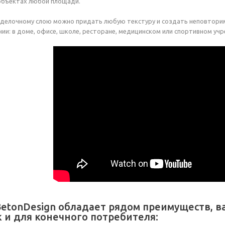
объектах любой площади.
делочному слою можно придать любую текстуру и создать неповторим
и: в доме, офисе, школе, ресторане, медицинском или спортивном уч
BetonDesign обладает рядом преимуществ, 
к и для конечного потребителя: