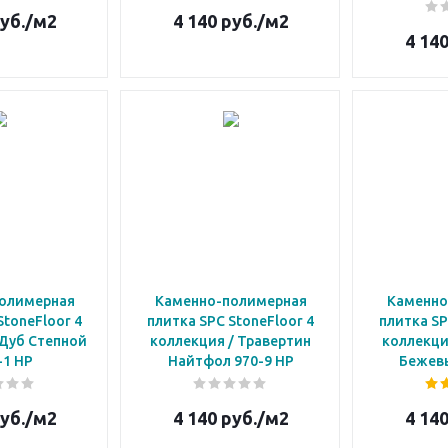
уб.
/м2
4 140
руб.
/м2
4 14
олимерная
Каменно-полимерная
Каменно
StoneFloor 4
плитка SPC StoneFloor 4
плитка SP
 Дуб Степной
коллекция / Травертин
коллекци
-1 НР
Найтфол 970-9 НР
Бежевы
уб.
/м2
4 140
руб.
/м2
4 14