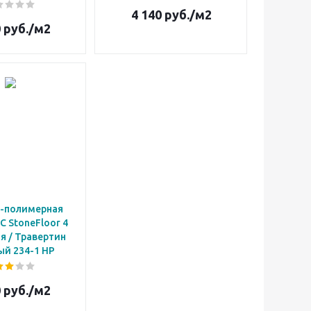
4 140
руб.
/м2
0
руб.
/м2
-полимерная
C StoneFloor 4
я / Травертин
й 234-1 НР
0
руб.
/м2