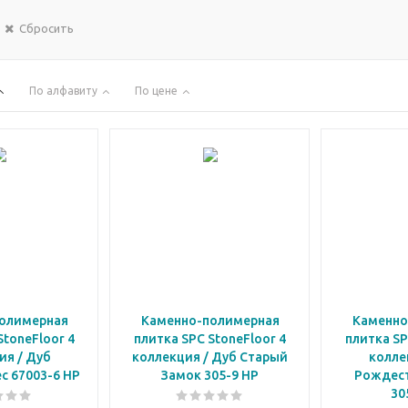
Сбросить
По алфавиту
По цене
олимерная
Каменно-полимерная
Каменно
StoneFloor 4
плитка SPC StoneFloor 4
плитка SP
ия / Дуб
коллекция / Дуб Старый
колле
с 67003-6 НР
Замок 305-9 НР
Рождест
30