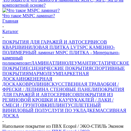
композитной основе?
Что такое MSPC ламинат?
Главная
-
Каталог
-
ПОКРЫТИЯ ДЛЯ ГАРАЖЕЙ И АВТОСЕРВИСОВ
КВАРЦВИНИЛОВАЯ ПЛИТКА LVT
SPC КАМЕННО-
ПОЛИМЕРНЫЙ ламинат
MSPC ПЛИТКА - Минерально-
каменный
поликомпозит
ЛАМИНАТ
ЛИНОЛЕУМ
АНТИСТАТИЧЕСКОЕ
ПОКРЫТИЕ
СЦЕНИЧЕСКИЕ ПОКРЫТИЯ
СПОРТИВНЫЕ
ПОКРЫТИЯ
МАРМОЛЕУМ
ПАРКЕТНАЯ
ДОСКА
ИНЖЕНЕРНАЯ
ДОСКА
КОВРОЛИН
ИСКУССТВЕННАЯ ТРАВА
ОБОИ /
ФРЕСКИ / ЛЕПНИНА
СТЕНОВЫЕ ПАНЕЛИ
ПОКРЫТИЯ
ДЛЯ ГАРАЖЕЙ И АВТОСЕРВИСОВ
ПОКРЫТИЯ ИЗ
РЕЗИНОВОЙ КРОШКИ И КАУЧУКА
КЛЕЙ / ЛАКИ /
СМЕСИ / ГРУНТОВКИ
ПЛИНТУС
ПЛЕТЕНЫЙ
ВИНИЛОВЫЙ ПОЛ
УСЛУГИ ПО УКЛАДКЕ
МАССИВНАЯ
ДОСКА
-
Напольное покрытие из ПВХ Ecopol / ЭКО-СТИЛЬ Эконом