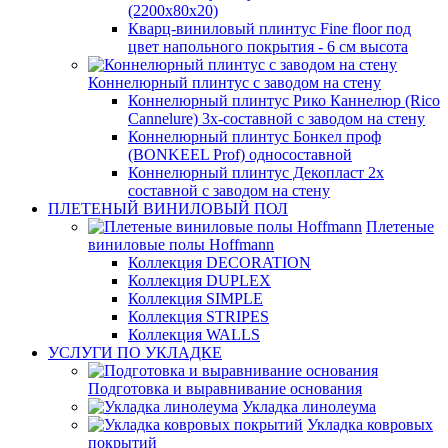
(2200x80x20)
Кварц-виниловый плинтус Fine floor под
цвет напольного покрытия - 6 см высота
Коннелюрный плинтус с заводом на стену
Коннелюрный плинтус Рико Каннелюр (Rico
Cannelure) 3х-составной с заводом на стену
Коннелюрный плинтус Бонкел проф
(BONKEEL Prof) односоставной
Коннелюрный плинтус Декопласт 2х
составной с заводом на стену
ПЛЕТЕНЫЙ ВИНИЛОВЫЙ ПОЛ
Плетеные
виниловые полы Hoffmann
Коллекция DECORATION
Коллекция DUPLEX
Коллекция SIMPLE
Коллекция STRIPES
Коллекция WALLS
УСЛУГИ ПО УКЛАДКЕ
Подготовка и выравнивание основания
Укладка линолеума
Укладка ковровых
покрытий