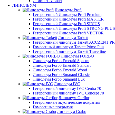
Ламинат Amadei
ЛИНОЛЕУМ
Линолеум Profi
Гетерогенный Линолеум Profi Premium
Гетерогенный Линолеум Profi MASTER
Гетерогенный Линолеум Profi SIRIUS
Гетерогенный Линолеум Profi STRONG PLUS
Гетерогенный Линолеум Profi VECTOR
Линолеум Tarkett
Гетерогенный линолеум Tarkett ACCZENT P
Гомогенный линолеум Tarkett Primo Plus
Гетерогенный линолеум Tarkett Travertine
Линолеум FORBO
Линолеум Forbo Emerald Spectra
Линолеум Forbo Emerald Standart
Линолеум Forbo Emerald Wood
Линолеум Forbo Smaragd Classic
Линолеум Forbo Smaragd Lux
Линолеум IVC
Гетерогенный линолему IVC Centra 70
Гетерогенный линолему IVC Concept 70
Линолеум Gerflor
Гетерогенные акустические покрытия
Гомогенные покрытия
Линолеум Grabo