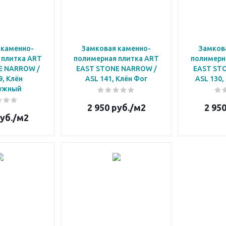
 каменно-
Замковая каменно-
Замков
 плитка ART
полимерная плитка ART
полимерн
E NARROW /
EAST STONE NARROW /
EAST ST
9, Клён
ASL 141, Клён Фог
ASL 130,
ужный
2 950
руб.
/м2
2 95
уб.
/м2