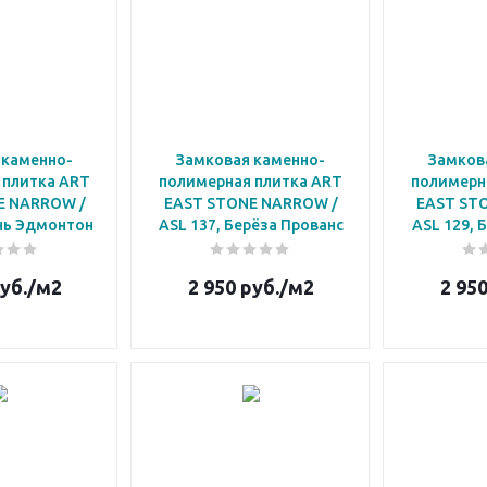
 каменно-
Замковая каменно-
Замков
 плитка ART
полимерная плитка ART
полимерн
E NARROW /
EAST STONE NARROW /
EAST ST
ень Эдмонтон
ASL 137, Берёза Прованс
ASL 129, 
уб.
/м2
2 950
руб.
/м2
2 95