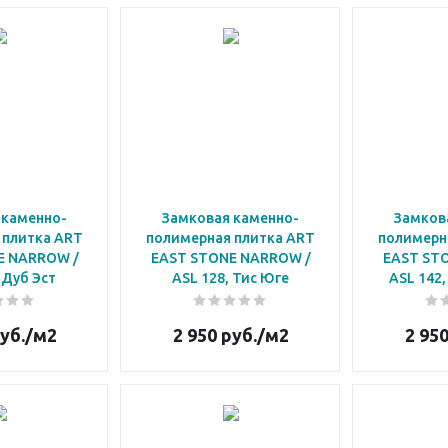
 каменно-
Замковая каменно-
Замков
 плитка ART
полимерная плитка ART
полимерн
E NARROW /
EAST STONE NARROW /
EAST ST
 Дуб Эст
ASL 128, Тис Юге
ASL 142,
уб.
/м2
2 950
руб.
/м2
2 95