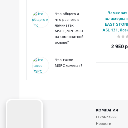
Замковая
Что общего и
полимерная
что разного в
EAST STON
ламинатах
ASL 131, Яс
MSPC, MPL, MFB
на композитной
основе?
2 950
р
Что такое
MSPC ламинат?
2026 ©
КОМПАНИЯ
О компании
Новости