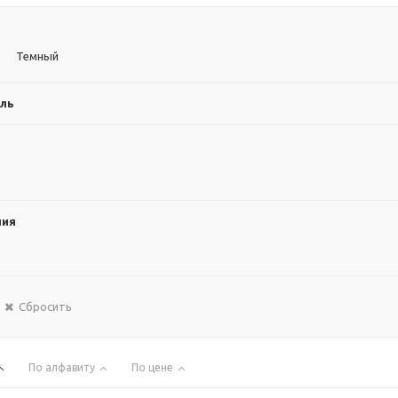
Темный
ль
ния
Сбросить
По алфавиту
По цене