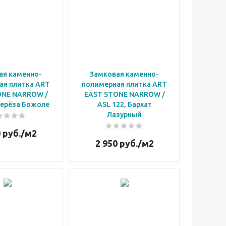
ая каменно-
Замковая каменно-
ая плитка ART
полимерная плитка ART
ONE NARROW /
EAST STONE NARROW /
Берёза Божоле
ASL 122, Бархат
Лазурный
0
руб.
/м2
2 950
руб.
/м2