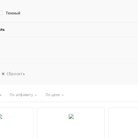
Темный
ль
Сбросить
По алфавиту
По цене