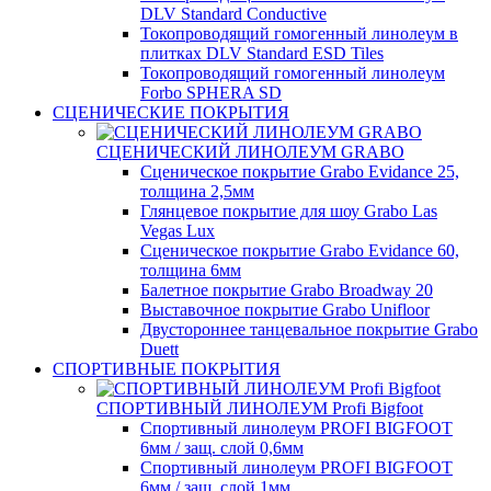
DLV Standard Conductive
Токопроводящий гомогенный линолеум в
плитках DLV Standard ESD Tiles
Токопроводящий гомогенный линолеум
Forbo SPHERA SD
СЦЕНИЧЕСКИЕ ПОКРЫТИЯ
СЦЕНИЧЕСКИЙ ЛИНОЛЕУМ GRABO
Сценическое покрытие Grabo Evidance 25,
толщина 2,5мм
Глянцевое покрытие для шоу Grabo Las
Vegas Lux
Сценическое покрытие Grabo Evidance 60,
толщина 6мм
Балетное покрытие Grabo Broadway 20
Выставочное покрытие Grabo Unifloor
Двустороннее танцевальное покрытие Grabo
Duett
СПОРТИВНЫЕ ПОКРЫТИЯ
СПОРТИВНЫЙ ЛИНОЛЕУМ Profi Bigfoot
Спортивный линолеум PROFI BIGFOOT
6мм / защ. слой 0,6мм
Спортивный линолеум PROFI BIGFOOT
6мм / защ. слой 1мм