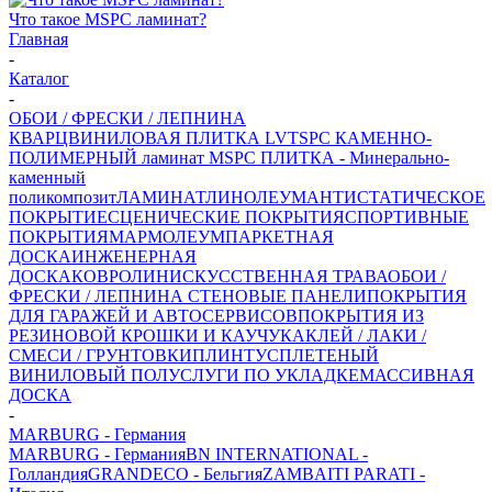
Что такое MSPC ламинат?
Главная
-
Каталог
-
ОБОИ / ФРЕСКИ / ЛЕПНИНА
КВАРЦВИНИЛОВАЯ ПЛИТКА LVT
SPC КАМЕННО-
ПОЛИМЕРНЫЙ ламинат
MSPC ПЛИТКА - Минерально-
каменный
поликомпозит
ЛАМИНАТ
ЛИНОЛЕУМ
АНТИСТАТИЧЕСКОЕ
ПОКРЫТИЕ
СЦЕНИЧЕСКИЕ ПОКРЫТИЯ
СПОРТИВНЫЕ
ПОКРЫТИЯ
МАРМОЛЕУМ
ПАРКЕТНАЯ
ДОСКА
ИНЖЕНЕРНАЯ
ДОСКА
КОВРОЛИН
ИСКУССТВЕННАЯ ТРАВА
ОБОИ /
ФРЕСКИ / ЛЕПНИНА
СТЕНОВЫЕ ПАНЕЛИ
ПОКРЫТИЯ
ДЛЯ ГАРАЖЕЙ И АВТОСЕРВИСОВ
ПОКРЫТИЯ ИЗ
РЕЗИНОВОЙ КРОШКИ И КАУЧУКА
КЛЕЙ / ЛАКИ /
СМЕСИ / ГРУНТОВКИ
ПЛИНТУС
ПЛЕТЕНЫЙ
ВИНИЛОВЫЙ ПОЛ
УСЛУГИ ПО УКЛАДКЕ
МАССИВНАЯ
ДОСКА
-
MARBURG - Германия
MARBURG - Германия
BN INTERNATIONAL -
Голландия
GRANDECO - Бельгия
ZAMBAITI PARATI -