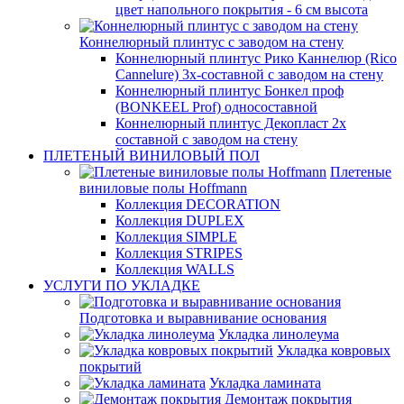
цвет напольного покрытия - 6 см высота
Коннелюрный плинтус с заводом на стену
Коннелюрный плинтус Рико Каннелюр (Rico
Cannelure) 3х-составной с заводом на стену
Коннелюрный плинтус Бонкел проф
(BONKEEL Prof) односоставной
Коннелюрный плинтус Декопласт 2х
составной с заводом на стену
ПЛЕТЕНЫЙ ВИНИЛОВЫЙ ПОЛ
Плетеные
виниловые полы Hoffmann
Коллекция DECORATION
Коллекция DUPLEX
Коллекция SIMPLE
Коллекция STRIPES
Коллекция WALLS
УСЛУГИ ПО УКЛАДКЕ
Подготовка и выравнивание основания
Укладка линолеума
Укладка ковровых
покрытий
Укладка ламината
Демонтаж покрытия