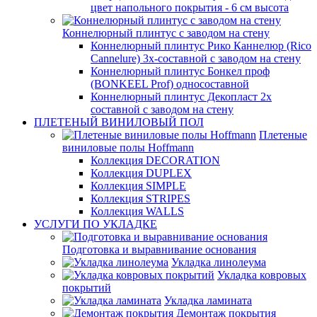
цвет напольного покрытия - 6 см высота
Коннелюрный плинтус с заводом на стену
Коннелюрный плинтус Рико Каннелюр (Rico
Cannelure) 3х-составной с заводом на стену
Коннелюрный плинтус Бонкел проф
(BONKEEL Prof) односоставной
Коннелюрный плинтус Декопласт 2х
составной с заводом на стену
ПЛЕТЕНЫЙ ВИНИЛОВЫЙ ПОЛ
Плетеные
виниловые полы Hoffmann
Коллекция DECORATION
Коллекция DUPLEX
Коллекция SIMPLE
Коллекция STRIPES
Коллекция WALLS
УСЛУГИ ПО УКЛАДКЕ
Подготовка и выравнивание основания
Укладка линолеума
Укладка ковровых
покрытий
Укладка ламината
Демонтаж покрытия