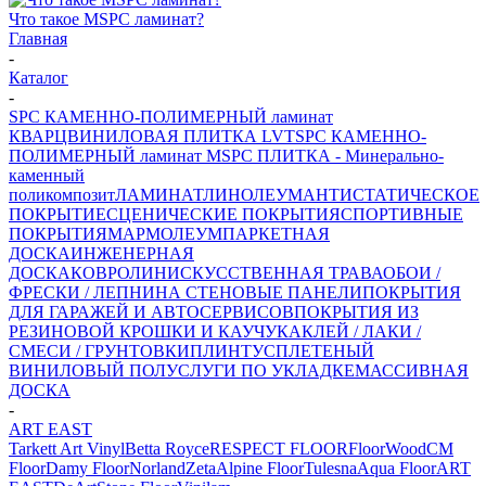
Что такое MSPC ламинат?
Главная
-
Каталог
-
SPC КАМЕННО-ПОЛИМЕРНЫЙ ламинат
КВАРЦВИНИЛОВАЯ ПЛИТКА LVT
SPC КАМЕННО-
ПОЛИМЕРНЫЙ ламинат
MSPC ПЛИТКА - Минерально-
каменный
поликомпозит
ЛАМИНАТ
ЛИНОЛЕУМ
АНТИСТАТИЧЕСКОЕ
ПОКРЫТИЕ
СЦЕНИЧЕСКИЕ ПОКРЫТИЯ
СПОРТИВНЫЕ
ПОКРЫТИЯ
МАРМОЛЕУМ
ПАРКЕТНАЯ
ДОСКА
ИНЖЕНЕРНАЯ
ДОСКА
КОВРОЛИН
ИСКУССТВЕННАЯ ТРАВА
ОБОИ /
ФРЕСКИ / ЛЕПНИНА
СТЕНОВЫЕ ПАНЕЛИ
ПОКРЫТИЯ
ДЛЯ ГАРАЖЕЙ И АВТОСЕРВИСОВ
ПОКРЫТИЯ ИЗ
РЕЗИНОВОЙ КРОШКИ И КАУЧУКА
КЛЕЙ / ЛАКИ /
СМЕСИ / ГРУНТОВКИ
ПЛИНТУС
ПЛЕТЕНЫЙ
ВИНИЛОВЫЙ ПОЛ
УСЛУГИ ПО УКЛАДКЕ
МАССИВНАЯ
ДОСКА
-
ART EAST
Tarkett Art Vinyl
Betta
Royce
RESPECT FLOOR
FloorWood
CM
Floor
Damy Floor
Norland
Zeta
Alpine Floor
Tulesna
Aqua Floor
ART