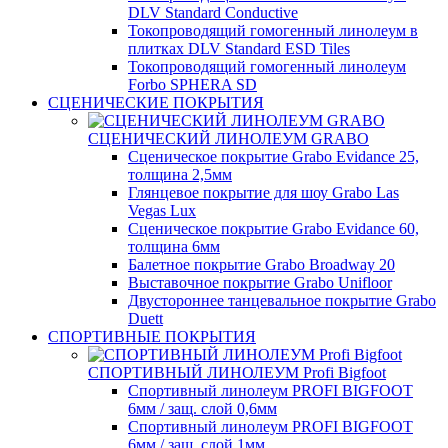
DLV Standard Conductive
Токопроводящий гомогенный линолеум в
плитках DLV Standard ESD Tiles
Токопроводящий гомогенный линолеум
Forbo SPHERA SD
СЦЕНИЧЕСКИЕ ПОКРЫТИЯ
СЦЕНИЧЕСКИЙ ЛИНОЛЕУМ GRABO
Сценическое покрытие Grabo Evidance 25,
толщина 2,5мм
Глянцевое покрытие для шоу Grabo Las
Vegas Lux
Сценическое покрытие Grabo Evidance 60,
толщина 6мм
Балетное покрытие Grabo Broadway 20
Выставочное покрытие Grabo Unifloor
Двустороннее танцевальное покрытие Grabo
Duett
СПОРТИВНЫЕ ПОКРЫТИЯ
СПОРТИВНЫЙ ЛИНОЛЕУМ Profi Bigfoot
Спортивный линолеум PROFI BIGFOOT
6мм / защ. слой 0,6мм
Спортивный линолеум PROFI BIGFOOT
6мм / защ. слой 1мм