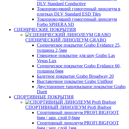
DLV Standard Conductive
Токопроводящий гомогенный линолеум в
плитках DLV Standard ESD Tiles
Токопроводящий гомогенный линолеум
Forbo SPHERA SD
СЦЕНИЧЕСКИЕ ПОКРЫТИЯ
СЦЕНИЧЕСКИЙ ЛИНОЛЕУМ GRABO
Сценическое покрытие Grabo Evidance 25,
толщина 2,5мм
Глянцевое покрытие для шоу Grabo Las
Vegas Lux
Сценическое покрытие Grabo Evidance 60,
толщина 6мм
Балетное покрытие Grabo Broadway 20
Выставочное покрытие Grabo Unifloor
Двустороннее танцевальное покрытие Grabo
Duett
СПОРТИВНЫЕ ПОКРЫТИЯ
СПОРТИВНЫЙ ЛИНОЛЕУМ Profi Bigfoot
Спортивный линолеум PROFI BIGFOOT
6мм / защ. слой 0,6мм
Спортивный линолеум PROFI BIGFOOT
6мм / защ. слой 1мм