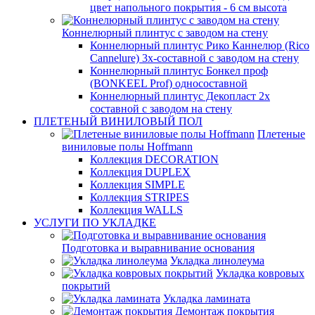
цвет напольного покрытия - 6 см высота
Коннелюрный плинтус с заводом на стену
Коннелюрный плинтус Рико Каннелюр (Rico
Cannelure) 3х-составной с заводом на стену
Коннелюрный плинтус Бонкел проф
(BONKEEL Prof) односоставной
Коннелюрный плинтус Декопласт 2х
составной с заводом на стену
ПЛЕТЕНЫЙ ВИНИЛОВЫЙ ПОЛ
Плетеные
виниловые полы Hoffmann
Коллекция DECORATION
Коллекция DUPLEX
Коллекция SIMPLE
Коллекция STRIPES
Коллекция WALLS
УСЛУГИ ПО УКЛАДКЕ
Подготовка и выравнивание основания
Укладка линолеума
Укладка ковровых
покрытий
Укладка ламината
Демонтаж покрытия