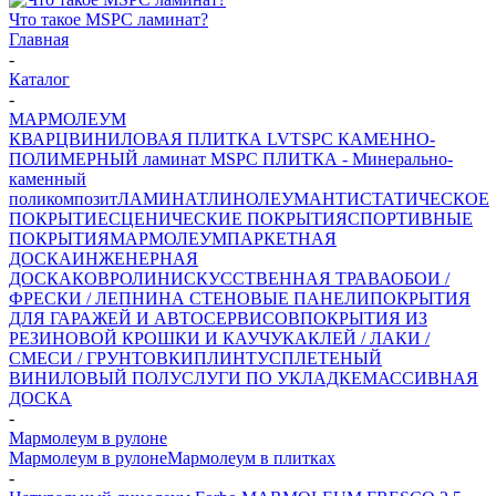
Что такое MSPC ламинат?
Главная
-
Каталог
-
МАРМОЛЕУМ
КВАРЦВИНИЛОВАЯ ПЛИТКА LVT
SPC КАМЕННО-
ПОЛИМЕРНЫЙ ламинат
MSPC ПЛИТКА - Минерально-
каменный
поликомпозит
ЛАМИНАТ
ЛИНОЛЕУМ
АНТИСТАТИЧЕСКОЕ
ПОКРЫТИЕ
СЦЕНИЧЕСКИЕ ПОКРЫТИЯ
СПОРТИВНЫЕ
ПОКРЫТИЯ
МАРМОЛЕУМ
ПАРКЕТНАЯ
ДОСКА
ИНЖЕНЕРНАЯ
ДОСКА
КОВРОЛИН
ИСКУССТВЕННАЯ ТРАВА
ОБОИ /
ФРЕСКИ / ЛЕПНИНА
СТЕНОВЫЕ ПАНЕЛИ
ПОКРЫТИЯ
ДЛЯ ГАРАЖЕЙ И АВТОСЕРВИСОВ
ПОКРЫТИЯ ИЗ
РЕЗИНОВОЙ КРОШКИ И КАУЧУКА
КЛЕЙ / ЛАКИ /
СМЕСИ / ГРУНТОВКИ
ПЛИНТУС
ПЛЕТЕНЫЙ
ВИНИЛОВЫЙ ПОЛ
УСЛУГИ ПО УКЛАДКЕ
МАССИВНАЯ
ДОСКА
-
Мармолеум в рулоне
Мармолеум в рулоне
Мармолеум в плитках
-