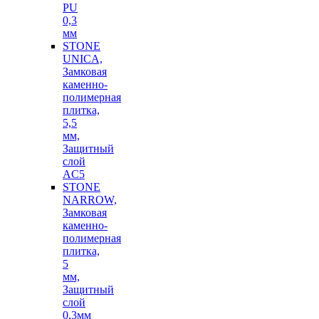
PU
0,3
мм
STONE
UNICA,
Замковая
каменно-
полимерная
плитка,
5,5
мм,
Защитный
слой
AC5
STONE
NARROW,
Замковая
каменно-
полимерная
плитка,
5
мм,
Защитный
слой
0,3мм