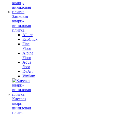
Замковая
кварц-
виниловая
плитка
Allure
EcoClick
Fine
Floor
Alpine
Floor
Aqua
floor
DeArt
Vinilam
Клеевая
кварц-
виниловая
плитка