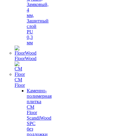
Замковый,
4
мм,
Защитный
слой
PU
0,3
мм
FloorWood
CM
Floor
Каменно-
полимерная
плитка
CM
Floor
ScandiWood
SPC
без
подложки