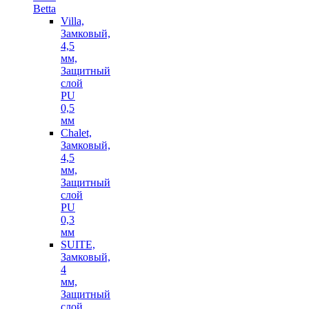
Betta
Villa,
Замковый,
4,5
мм,
Защитный
слой
PU
0,5
мм
Chalet,
Замковый,
4,5
мм,
Защитный
слой
PU
0,3
мм
SUITE,
Замковый,
4
мм,
Защитный
слой