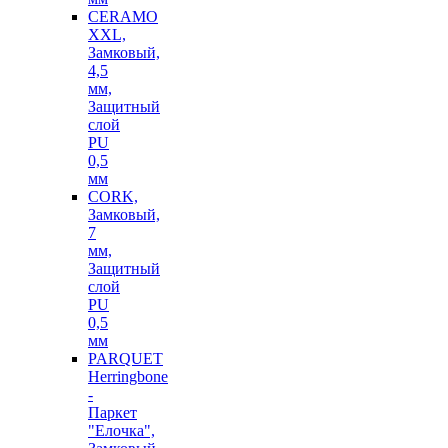
CERAMO
XXL,
Замковый,
4,5
мм,
Защитный
слой
PU
0,5
мм
CORK,
Замковый,
7
мм,
Защитный
слой
PU
0,5
мм
PARQUET
Herringbone
-
Паркет
"Елочка",