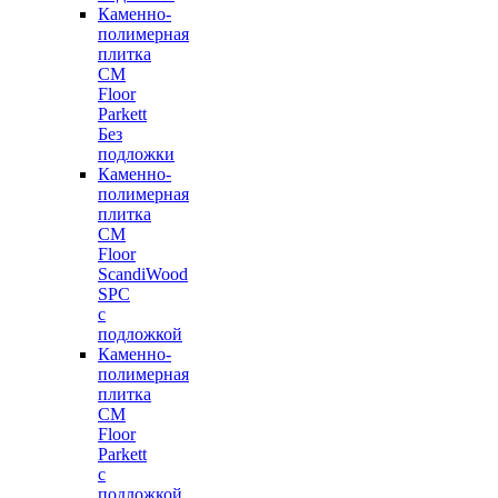
Каменно-
полимерная
плитка
CM
Floor
Parkett
Без
подложки
Каменно-
полимерная
плитка
CM
Floor
ScandiWood
SPC
с
подложкой
Каменно-
полимерная
плитка
CM
Floor
Parkett
с
подложкой