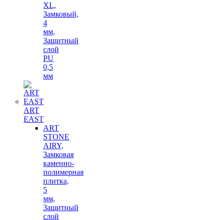
XL,
Замковый,
4
мм,
Защитный
слой
PU
0,5
мм
ART
EAST
ART
STONE
AIRY,
Замковая
каменно-
полимерная
плитка,
5
мм,
Защитный
слой