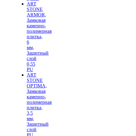
ART
STONE
ARMOR,
Замковая
каменно-
полимерная
плитка,
6
мм,
Защитный
слой
0,55
PU
ART
STONE
OPTIMA,
Замковая
каменно-
полимерная
плитка,
3,5
мм,
Защитный
слой
PU