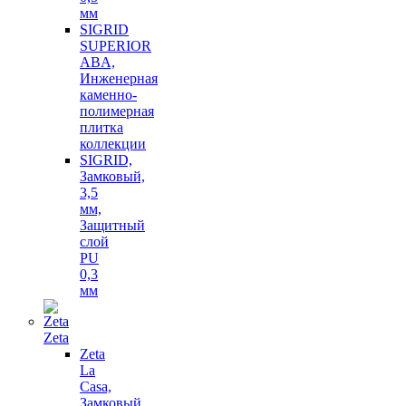
мм
SIGRID
SUPERIOR
ABA,
Инженерная
каменно-
полимерная
плитка
коллекции
SIGRID,
Замковый,
3,5
мм,
Защитный
слой
PU
0,3
мм
Zeta
Zeta
La
Casa,
Замковый,