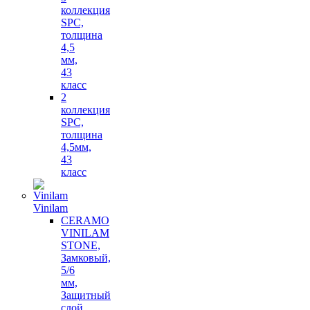
коллекция
SPC,
толщина
4,5
мм,
43
класс
2
коллекция
SPC,
толщина
4,5мм,
43
класс
Vinilam
CERAMO
VINILAM
STONE,
Замковый,
5/6
мм,
Защитный
слой