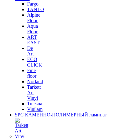
Fargo
TANTO
Alpine
Floor
Aqua
Floor
ART
EAST
De
Art
ECO
CLICK
Fine
floor
Norland
Tarkett
Art
Vinyl
Tulesna
Vinilam
SPC КАМЕННО-ПОЛИМЕРНЫЙ ламинат