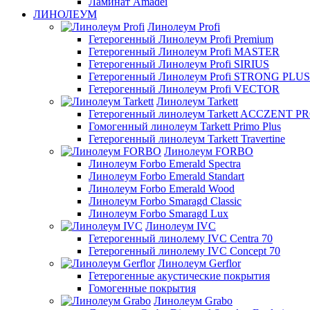
Ламинат Amadei
ЛИНОЛЕУМ
Линолеум Profi
Гетерогенный Линолеум Profi Premium
Гетерогенный Линолеум Profi MASTER
Гетерогенный Линолеум Profi SIRIUS
Гетерогенный Линолеум Profi STRONG PLUS
Гетерогенный Линолеум Profi VECTOR
Линолеум Tarkett
Гетерогенный линолеум Tarkett ACCZENT P
Гомогенный линолеум Tarkett Primo Plus
Гетерогенный линолеум Tarkett Travertine
Линолеум FORBO
Линолеум Forbo Emerald Spectra
Линолеум Forbo Emerald Standart
Линолеум Forbo Emerald Wood
Линолеум Forbo Smaragd Classic
Линолеум Forbo Smaragd Lux
Линолеум IVC
Гетерогенный линолему IVC Centra 70
Гетерогенный линолему IVC Concept 70
Линолеум Gerflor
Гетерогенные акустические покрытия
Гомогенные покрытия
Линолеум Grabo